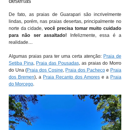
desertas
De fato, as praias de Guarapari são incrivelmente
lindas, porém, nas praias desertas, principalmente no
norte da cidade,
você precisa tomar muito cuidado
para não ser assaltado!
Infelizmente, essa é a
realidade…
Algumas praias para ter uma certa atenção:
Praia de
Setiba Pina
,
Praia das Pousadas
, as praias do Morro
do Una (
Praia dos Cosine
,
Praia dos Pacheco
e
Praia
dos Bremen
), a
Praia Recanto dos Amores
e a
Praia
do Morcego
.