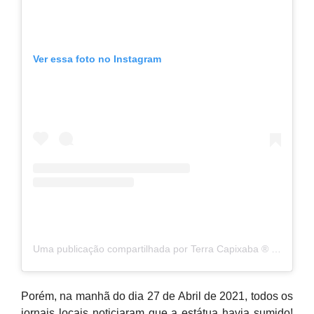
Ver essa foto no Instagram
Uma publicação compartilhada por Terra Capixaba ®️ (@terracapixaba)
Porém, na manhã do dia 27 de Abril de 2021, todos os
jornais locais noticiaram que a estátua havia sumido!