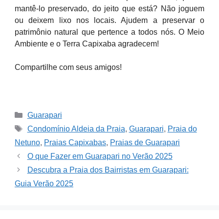
mantê-lo preservado, do jeito que está? Não joguem
ou deixem lixo nos locais. Ajudem a preservar o
patrimônio natural que pertence a todos nós. O Meio
Ambiente e o Terra Capixaba agradecem!
Compartilhe com seus amigos!
Categories
Guarapari
Tags
Condomínio Aldeia da Praia
,
Guarapari
,
Praia do
Netuno
,
Praias Capixabas
,
Praias de Guarapari
O que Fazer em Guarapari no Verão 2025
Descubra a Praia dos Bairristas em Guarapari:
Guia Verão 2025