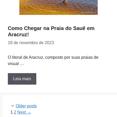
Como Chegar na Praia do Sauê em
Aracruz!
18 de novembro de 2023
O litoral de Aracruz, composto por suas praias de
visual …
Leia mais
Older posts
Page
Page
1
2
Next
→