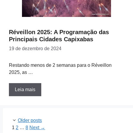
Réveillon 2025: A Programação das
Principais Cidades Capixabas
19 de dezembro de 2024
Restando menos de 2 semanas para o Réveillon
2025, as …
Leia mais
Older posts
Page
Page
Page
1
2
…
8
Next
→