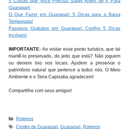
5 Coisas que Você Precisa Saber Antes de Ir Para
Guarapari!
O Que Fazer em Guarapari: 5 Dicas para a Baixa
Temporada!
Passeios Gratuitos em Guarapari: Confira 5 Dicas
Incríveis!
IMPORTANTE:
Ao visitar esse ponto turístico, que tal
mantê-lo preservado, do jeito que está? Não joguem
ou deixem lixo nos locais. Ajudem a preservar o
patrimônio natural que pertence a todos nós. O Meio
Ambiente e o Terra Capixaba agradecem!
Compartilhe com seus amigos!
Categories
Roteiros
Tags
Centro de Guarapari
,
Guarapari
,
Roteiros