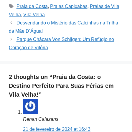
Tags
Praia da Costa
,
Praias Capixabas
,
Praias de Vila
Velha
,
Vila Velha
Desvendando o Mistério das Calcinhas na Trilha
da Mãe D’Água!
Parque Chácara Von Schilgen: Um Refúgio no
Coração de Vitória
2 thoughts on “Praia da Costa: o
Destino Perfeito Para Suas Férias em
Vila Velha!”
Renan Calazans
21 de fevereiro de 2024 at 16:43