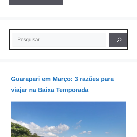
Pesquisar
Guarapari em Março: 3 razões para
viajar na Baixa Temporada