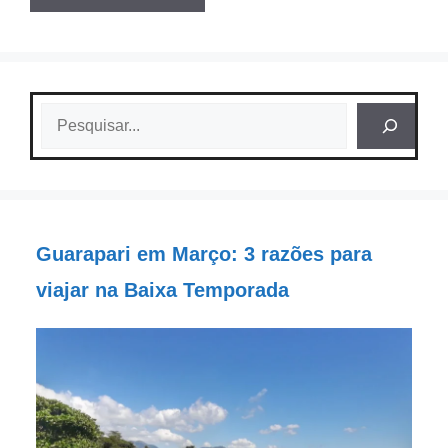
Pesquisar
Guarapari em Março: 3 razões para
viajar na Baixa Temporada