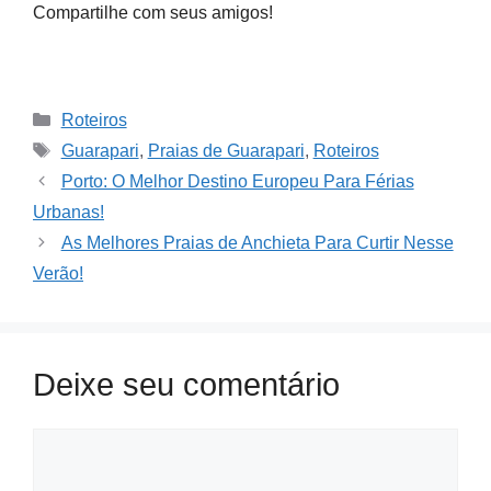
Compartilhe com seus amigos!
Categories
Roteiros
Tags
Guarapari
,
Praias de Guarapari
,
Roteiros
Porto: O Melhor Destino Europeu Para Férias
Urbanas!
As Melhores Praias de Anchieta Para Curtir Nesse
Verão!
Deixe seu comentário
Comment