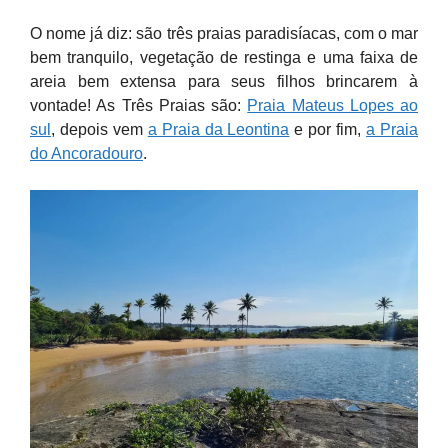
O nome já diz: são três praias paradisíacas, com o mar
bem tranquilo, vegetação de restinga e uma faixa de
areia bem extensa para seus filhos brincarem à
vontade! As Três Praias são:
Praia Mateus Lopes ao
sul
, depois vem
a Praia da Leontina
e por fim,
a Praia
do Ancoradouro
.