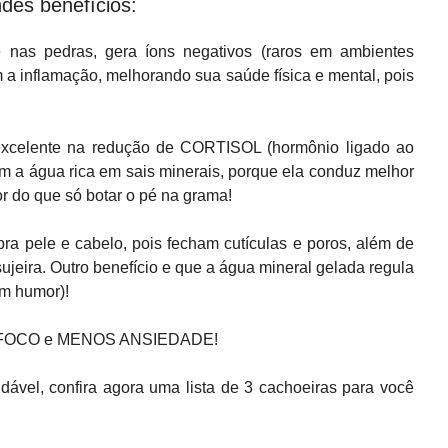
ndes benefícios:
e nas pedras, gera íons negativos (raros em ambientes
 a inflamação, melhorando sua saúde física e mental, pois
é excelente na redução de CORTISOL (hormônio ligado ao
om a água rica em sais minerais, porque ela conduz melhor
or do que só botar o pé na grama!
pra pele e cabelo, pois fecham cutículas e poros, além de
ujeira. Outro benefício e que a água mineral gelada regula
m humor)!
AIS FOCO e MENOS ANSIEDADE!
dável, confira agora uma lista de 3 cachoeiras para você