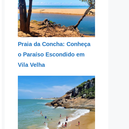
Praia da Concha: Conheça
o Paraíso Escondido em
Vila Velha