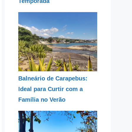
Temporada
Balneário de Carapebus:
Ideal para Curtir com a
Família no Verão