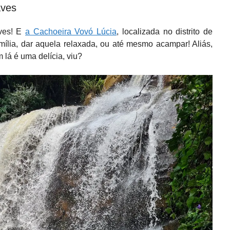
aves
aves! E
a Cachoeira Vovó Lúcia
, localizada no distrito de
amília, dar aquela relaxada, ou até mesmo acampar! Aliás,
 lá é uma delícia, viu?