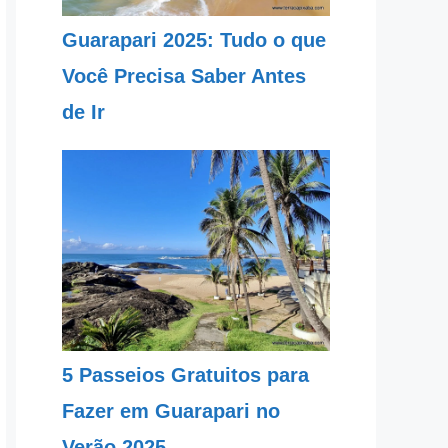
Guarapari 2025: Tudo o que
Você Precisa Saber Antes
de Ir
5 Passeios Gratuitos para
Fazer em Guarapari no
Verão 2025