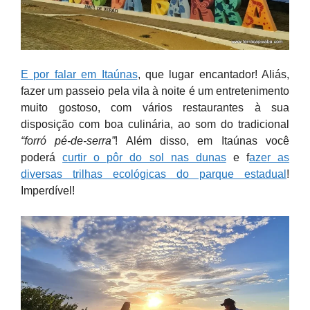
E por falar em Itaúnas
, que lugar encantador! Aliás,
fazer um passeio pela vila à noite é um entretenimento
muito gostoso, com vários restaurantes à sua
disposição com boa culinária, ao som do tradicional
“forró pé-de-serra”
! Além disso, em Itaúnas você
poderá
curtir o pôr do sol nas dunas
e f
azer as
diversas trilhas ecológicas do parque estadual
!
Imperdível!