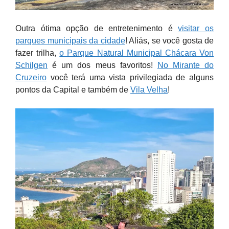
Outra ótima opção de entretenimento é
visitar os
parques municipais da cidade
! Aliás, se você gosta de
fazer trilha,
o Parque Natural Municipal Chácara Von
Schilgen
é um dos meus favoritos!
No Mirante do
Cruzeiro
você terá uma vista privilegiada de alguns
pontos da Capital e também de
Vila Velha
!