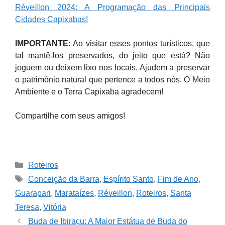
Réveillon 2024: A Programação das Principais
Cidades Capixabas!
IMPORTANTE:
Ao visitar esses pontos turísticos, que
tal mantê-los preservados, do jeito que está? Não
joguem ou deixem lixo nos locais. Ajudem a preservar
o patrimônio natural que pertence a todos nós. O Meio
Ambiente e o Terra Capixaba agradecem!
Compartilhe com seus amigos!
Categories
Roteiros
Tags
Conceição da Barra
,
Espírito Santo
,
Fim de Ano
,
Guarapari
,
Marataízes
,
Réveillon
,
Roteiros
,
Santa
Teresa
,
Vitória
Buda de Ibiraçu: A Maior Estátua de Buda do