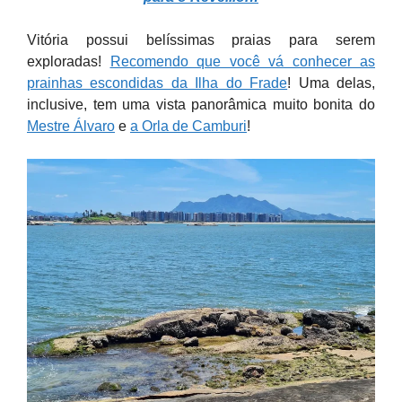
Vitória possui belíssimas praias para serem
exploradas!
Recomendo que você vá conhecer as
prainhas escondidas da Ilha do Frade
! Uma delas,
inclusive, tem uma vista panorâmica muito bonita do
Mestre Álvaro
e
a Orla de Camburi
!