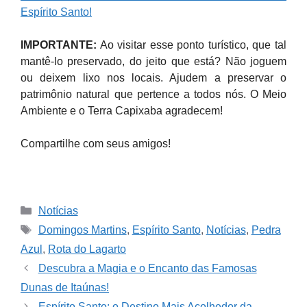
Espírito Santo!
IMPORTANTE:
Ao visitar esse ponto turístico, que tal
mantê-lo preservado, do jeito que está? Não joguem
ou deixem lixo nos locais. Ajudem a preservar o
patrimônio natural que pertence a todos nós. O Meio
Ambiente e o Terra Capixaba agradecem!
Compartilhe com seus amigos!
Categories
Notícias
Tags
Domingos Martins
,
Espírito Santo
,
Notícias
,
Pedra
Azul
,
Rota do Lagarto
Descubra a Magia e o Encanto das Famosas
Dunas de Itaúnas!
Espírito Santo: o Destino Mais Acolhedor da