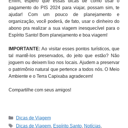
Enfim, espero que essas dicas de como usar o
pagamento do PIS 2024 para viajar, possam sim, te
ajudar! Com um pouco de planejamento e
organização, você poderá, de fato, usar o dinheiro do
abono pra realizar a sua viagem inesquecível para o
Espírito Santo! Bom planejamento e boa viagem!
IMPORTANTE:
Ao visitar esses pontos turísticos, que
tal mantê-los preservados, do jeito que estão? Não
joguem ou deixem lixo nos locais. Ajudem a preservar
o patrimônio natural que pertence a todos nós. O Meio
Ambiente e o Terra Capixaba agradecem!
Compartilhe com seus amigos!
Categories
Dicas de Viagem
Tags
Dicas de Viagem
,
Espírito Santo
,
Notícias
,