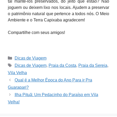
tal mantê-los preservados, do jeito que estão? Não
joguem ou deixem lixo nos locais. Ajudem a preservar
o patrimônio natural que pertence a todos nós. O Meio
Ambiente e o Terra Capixaba agradecem!
Compartilhe com seus amigos!
Categories
Dicas de Viagem
Tags
Dicas de Viagem
,
Praia da Costa
,
Praia da Sereia
,
Vila Velha
Qual é a Melhor Época do Ano Para ir Pra
Guarapari?
Ilha Pituã: Um Pedacinho do Paraíso em Vila
Velha!