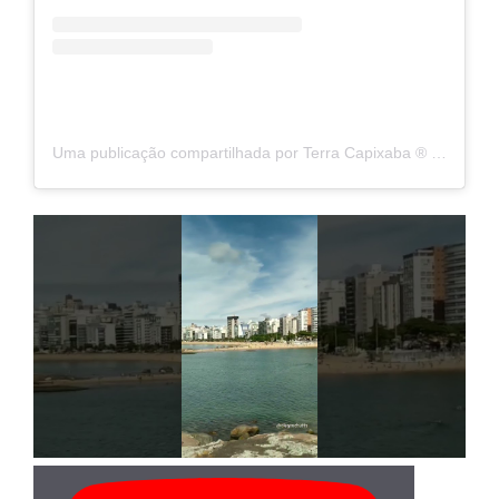
Uma publicação compartilhada por Terra Capixaba ®️ (@terracapixaba)