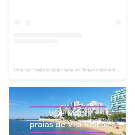
Uma publicação compartilhada por Terra Capixaba ®️ (@terracapixaba)