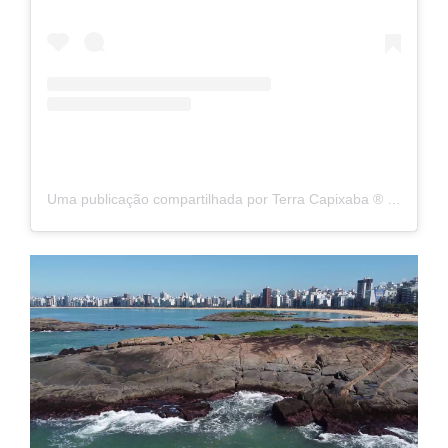
Uma publicação compartilhada por Terra Capixaba ®️ (@terracapixaba)