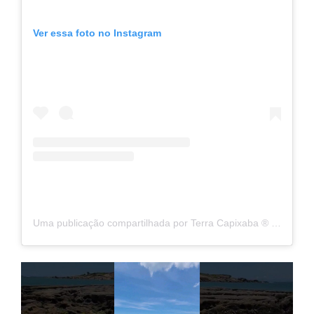
Ver essa foto no Instagram
Uma publicação compartilhada por Terra Capixaba ®️ (@terracapixaba)