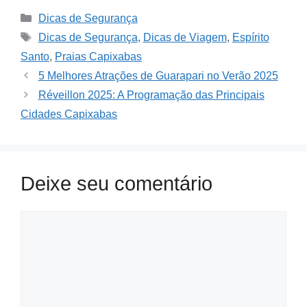
Categories
Dicas de Segurança
Tags
Dicas de Segurança
,
Dicas de Viagem
,
Espírito
Santo
,
Praias Capixabas
5 Melhores Atrações de Guarapari no Verão 2025
Réveillon 2025: A Programação das Principais
Cidades Capixabas
Deixe seu comentário
Comment