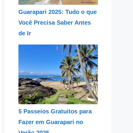
Guarapari 2025: Tudo o que
Você Precisa Saber Antes
de Ir
5 Passeios Gratuitos para
Fazer em Guarapari no
Verão 2025