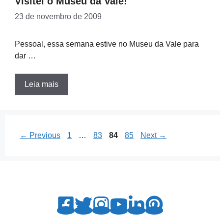
Visitei o Museu da Vale!
23 de novembro de 2009
Pessoal, essa semana estive no Museu da Vale para
dar …
Leia mais
Page
Page
Page
Page
←
Previous
1
…
83
84
85
Next
→