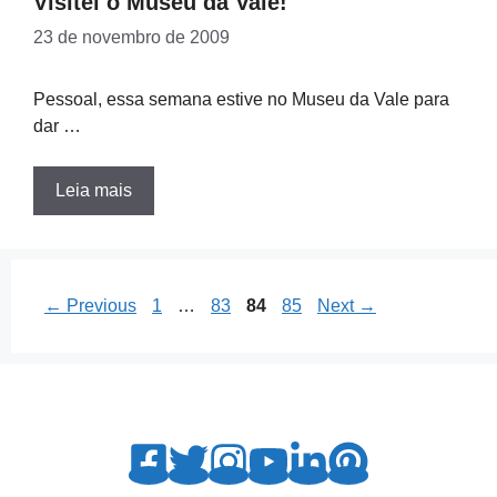
Visitei o Museu da Vale!
23 de novembro de 2009
Pessoal, essa semana estive no Museu da Vale para
dar …
Leia mais
Page
Page
Page
Page
←
Previous
1
…
83
84
85
Next
→