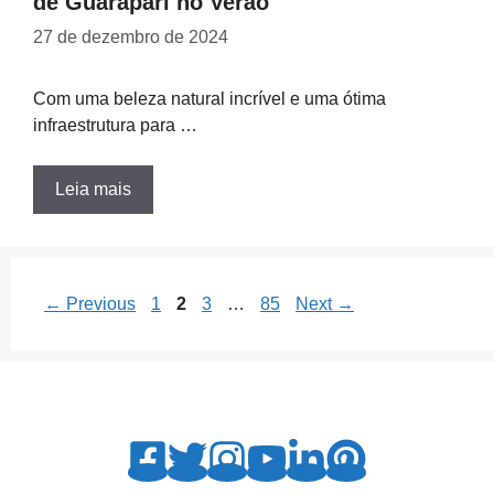
de Guarapari no Verão
27 de dezembro de 2024
Com uma beleza natural incrível e uma ótima
infraestrutura para …
Leia mais
Page
Page
Page
Page
←
Previous
1
2
3
…
85
Next
→