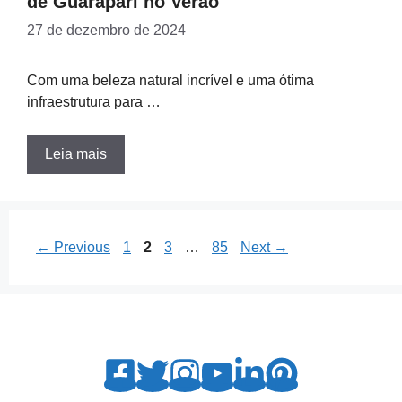
de Guarapari no Verão
27 de dezembro de 2024
Com uma beleza natural incrível e uma ótima
infraestrutura para …
Leia mais
Page
Page
Page
Page
←
Previous
1
2
3
…
85
Next
→