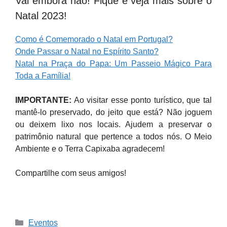
Vai embora não! Fique e veja mais sobre o
Natal 2023!
Como é Comemorado o Natal em Portugal?
Onde Passar o Natal no Espírito Santo?
Natal na Praça do Papa: Um Passeio Mágico Para
Toda a Família!
IMPORTANTE:
Ao visitar esse ponto turístico, que tal
mantê-lo preservado, do jeito que está? Não joguem
ou deixem lixo nos locais. Ajudem a preservar o
patrimônio natural que pertence a todos nós. O Meio
Ambiente e o Terra Capixaba agradecem!
Compartilhe com seus amigos!
Categories
Eventos