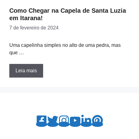
Como Chegar na Capela de Santa Luzia
em Itarana!
7 de fevereiro de 2024
Uma capelinha simples no alto de uma pedra, mas
que …
Leia mais