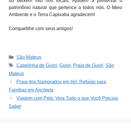
ou deixem lixo nos locais. Ajudem a preservar o
patrimônio natural que pertence a todos nós. O Meio
Ambiente e o Terra Capixaba agradecem!
Compartilhe com seus amigos!
Categories
São Mateus
Tags
Capelinha de Guriri
,
Guriri
,
Praia de Guriri
,
São
Mateus
Praia dos Namorados em Iriri: Refúgio para
Famílias em Anchieta
Viagem com Pets: Veja Tudo o que Você Precisa
Saber