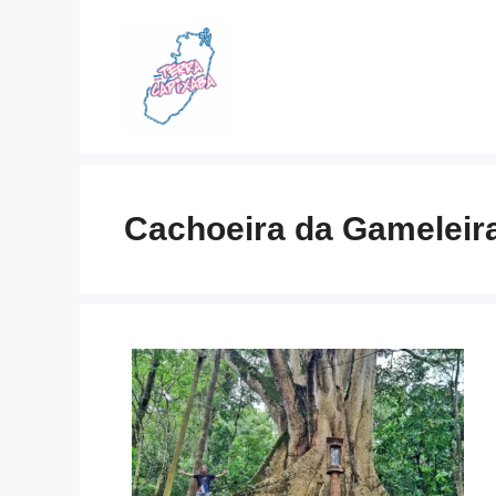
Skip
to
content
Cachoeira da Gameleir