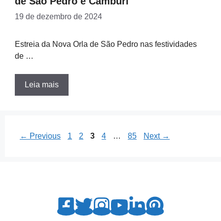
de São Pedro e Camburi
19 de dezembro de 2024
Estreia da Nova Orla de São Pedro nas festividades
de …
Leia mais
Page
Page
Page
Page
Page
←
Previous
1
2
3
4
…
85
Next
→