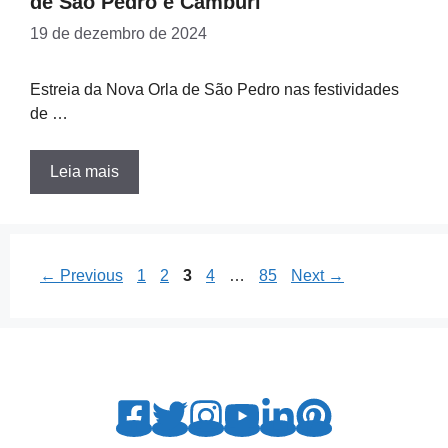
de São Pedro e Camburi
19 de dezembro de 2024
Estreia da Nova Orla de São Pedro nas festividades
de …
Leia mais
Page
Page
Page
Page
Page
←
Previous
1
2
3
4
…
85
Next
→