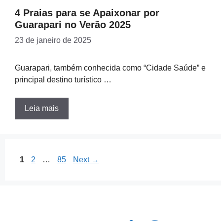
4 Praias para se Apaixonar por
Guarapari no Verão 2025
23 de janeiro de 2025
Guarapari, também conhecida como “Cidade Saúde” e
principal destino turístico …
Leia mais
Page
Page
Page
1
2
…
85
Next
→