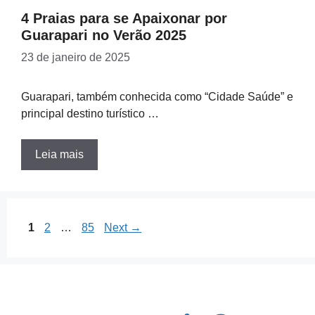
4 Praias para se Apaixonar por
Guarapari no Verão 2025
23 de janeiro de 2025
Guarapari, também conhecida como “Cidade Saúde” e
principal destino turístico …
Leia mais
Page
Page
Page
1
2
…
85
Next
→