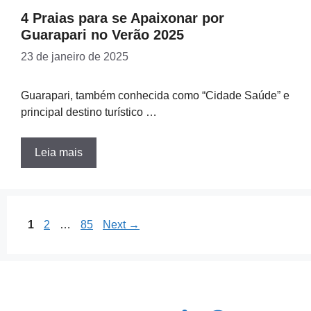
4 Praias para se Apaixonar por
Guarapari no Verão 2025
23 de janeiro de 2025
Guarapari, também conhecida como “Cidade Saúde” e
principal destino turístico …
Leia mais
Page
Page
Page
1
2
…
85
Next
→