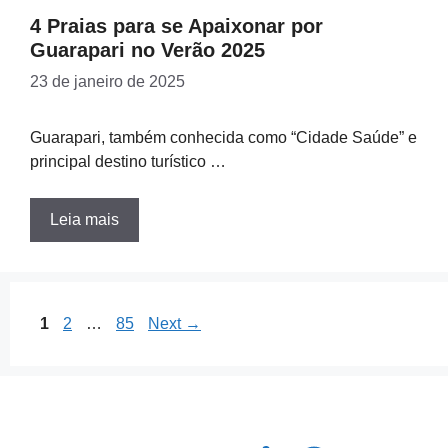
4 Praias para se Apaixonar por
Guarapari no Verão 2025
23 de janeiro de 2025
Guarapari, também conhecida como “Cidade Saúde” e
principal destino turístico …
Leia mais
Page
Page
Page
1
2
…
85
Next
→