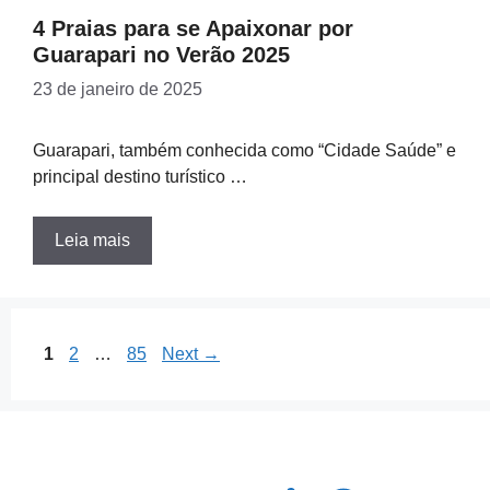
4 Praias para se Apaixonar por
Guarapari no Verão 2025
23 de janeiro de 2025
Guarapari, também conhecida como “Cidade Saúde” e
principal destino turístico …
Leia mais
Page
Page
Page
1
2
…
85
Next
→