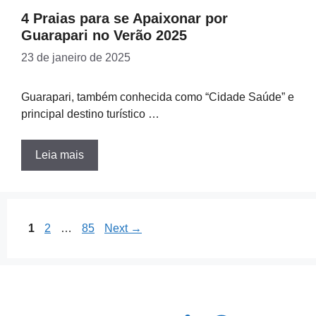
4 Praias para se Apaixonar por
Guarapari no Verão 2025
23 de janeiro de 2025
Guarapari, também conhecida como “Cidade Saúde” e
principal destino turístico …
Leia mais
Page
Page
Page
1
2
…
85
Next
→