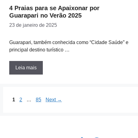
4 Praias para se Apaixonar por
Guarapari no Verão 2025
23 de janeiro de 2025
Guarapari, também conhecida como “Cidade Saúde” e
principal destino turístico …
Leia mais
Page
Page
Page
1
2
…
85
Next
→