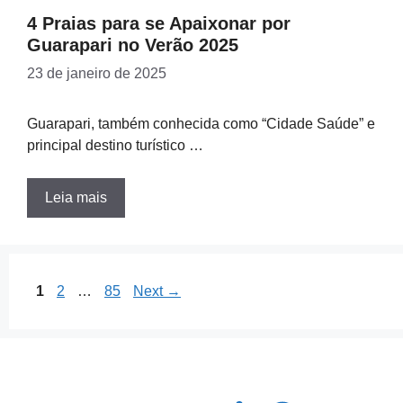
4 Praias para se Apaixonar por
Guarapari no Verão 2025
23 de janeiro de 2025
Guarapari, também conhecida como “Cidade Saúde” e
principal destino turístico …
Leia mais
Page
Page
Page
1
2
…
85
Next
→