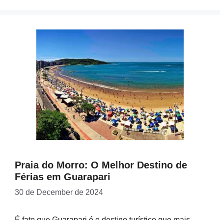
Praia do Morro: O Melhor Destino de
Férias em Guarapari
30 de December de 2024
É fato que Guarapari é o destino turístico que mais …