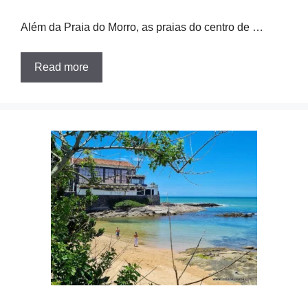
Além da Praia do Morro, as praias do centro de …
Read more