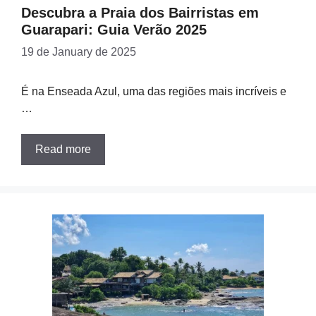
Descubra a Praia dos Bairristas em
Guarapari: Guia Verão 2025
19 de January de 2025
É na Enseada Azul, uma das regiões mais incríveis e
…
Read more